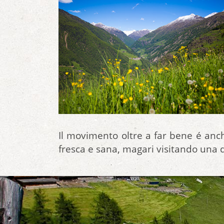
Il movimento oltre a far bene é anch
fresca e sana, magari visitando una 