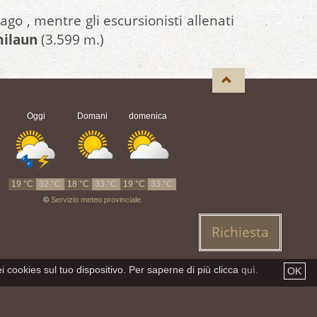
nago , mentre gli escursionisti allenati
milaun
(3.599 m.)
Oggi
Domani
domenica
19 °C
32 °C
18 °C
33 °C
19 °C
33 °C
©
Servizio meteo provinciale
Richiesta
i cookies sul tuo dispositivo. Per saperne di più clicca
quì.
OK