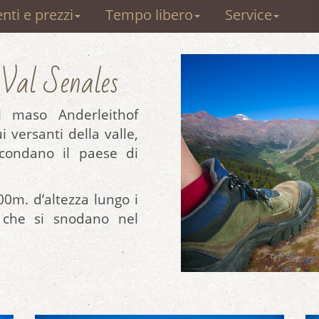
ti e prezzi
Tempo libero
Service
 Val Senales
l maso Anderleithof
i versanti della valle,
rcondano il paese di
0m. d’altezza lungo i
i che si snodano nel