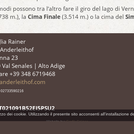
odi possono tra l‘altro fare il giro del lago di Ver
738 m.), la
Cima Finale
(3.514 m.) o la cima del
Si
lia Rainer
Anderleithof
nna 23
 Val Senales | Alto Adige
lare +39 348 6719468
anderleithof.com
.: 02733590216
IT021091B52EI5PSU2
o dei cookie. Utilizzando il presente sito acconsenti all'installazione de
Website by:
Grafik Grüner