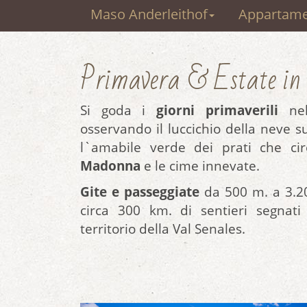
Maso Anderleithof
Appartamen
Primavera & Estate in
Si goda i
giorni primaverili
ne
osservando il luccichio della neve su
l`amabile verde dei prati che ci
Madonna
e le cime innevate.
Gite e passeggiate
da 500 m. a 3.20
circa 300 km. di sentieri segnat
territorio della Val Senales.