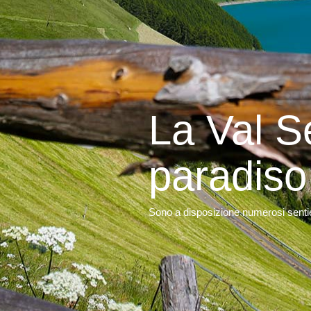
La Val Se
paradiso 
Sono a disposizione numerosi sentier