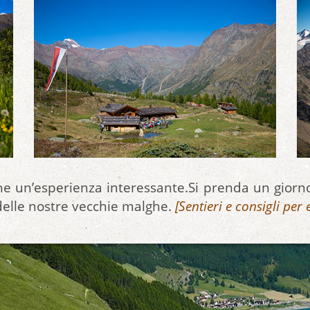
e un’esperienza interessante.Si prenda un giorno 
delle nostre vecchie malghe.
[Sentieri e consigli per