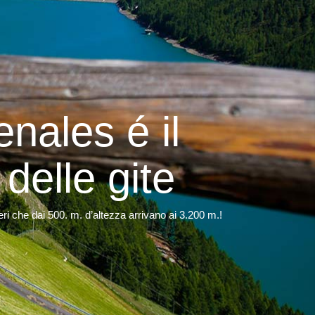
nales é il
delle gite
i che dai 500. m. d’altezza arrivano ai 3.200 m.!